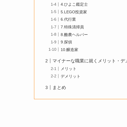
4.ひよこ鑑定士
5.LEGO投資家
6.代行業
7.特殊清掃員
8.酪農ヘルパー
9.探偵
10.醸造家
マイナーな職業に就くメリット・デ
メリット
デメリット
まとめ