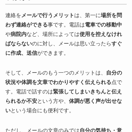
連絡を
メールで行うメリット
は、第一に
場所を問
わず連絡ができる
事です。電話は
電車での移動中
や
病院内
など、場所によっては
使用を控えなけれ
ばならない
のに対し、メールは思い立ったら
すぐ
に作成、送信
ができます。
そして、メールのもう一つのメリットは、
自分の
状況や体調を文章でわかりやすく伝えられる
点で
す。電話で話すのは
緊張してしまいきちんと伝え
られるか不安
という方や、
体調が悪く声が出せな
い
という場合にも便利です。
ただし、メールの文章のみでは
自分の気持ち・意