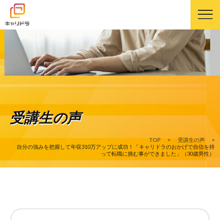
キャリドラについて
キャリドラの強み
受講生の声
コース・カリキュラム
TOP
>
受講生の声
>
受講生の声
自分の強みを把握して年収310万アップに成功！「キャリドラのおかげで自信を持
って転職に挑む事ができました」（30歳男性）
よくある質問
ニュース