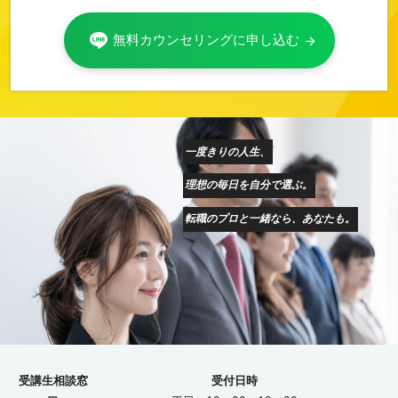
無料カウンセリングに申し込む
arrow_forward
一度きりの人生、
理想の毎日を自分で選ぶ。
転職のプロと一緒なら、あなたも。
受講生相談窓
受付日時