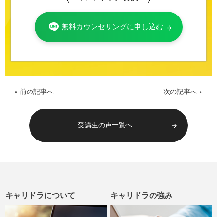
無料カウンセリングに申し込む
arrow_forward
« 前の記事へ
次の記事へ »
受講生の声一覧へ
arrow_forward
キャリドラについて
キャリドラの強み