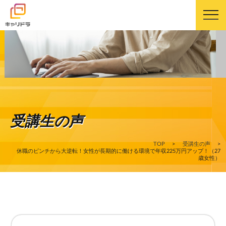
キャリドラについて
キャリドラの強み
受講生の声
コース・カリキュラム
TOP
>
受講生の声
>
受講生の声
休職のピンチから大逆転！女性が長期的に働ける環境で年収225万円アップ！（27
歳女性）
よくある質問
ニュース