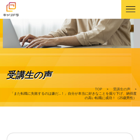
キャリドラについて
キャリドラの強み
受講生の声
コース・カリキュラム
TOP
>
受講生の声
>
受講生の声
「また転職に失敗するのは嫌だ…！」自分が本当に好きなことを掘り下げ、納得度
の高い転職に成功！（25歳男性）
よくある質問
ニュース