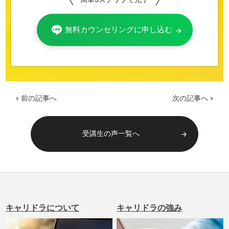
簡単3ステップで完了
無料カウンセリングに申し込む
arrow_forward
« 前の記事へ
次の記事へ »
受講生の声一覧へ
arrow_forward
キャリドラについて
キャリドラの強み