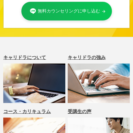
無料カウンセリングに申し込む
arrow_forward
キャリドラについて
キャリドラの強み
コース・カリキュラム
受講生の声