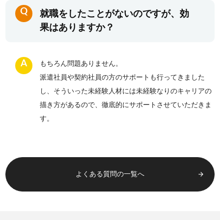
Q
就職をしたことがないのですが、効
お客様相談窓口
果はありますか？
プライバシーポリシー
特定商取引法に基づく表記
A
もちろん問題ありません。
キャリアチェンジ関連情報
派遣社員や契約社員の方のサポートも行ってきました
し、そういった未経験人材には未経験なりのキャリアの
描き方があるので、徹底的にサポートさせていただきま
お問い合わせ
す。
無料カウンセリング
よくある質問の一覧へ
arrow_forward