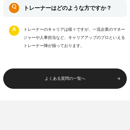
Q
トレーナーはどのような方ですか？
お客様相談窓口
A
トレーナーのキャリアは様々ですが、一流企業のマネー
プライバシーポリシー
特定商取引法に基づく表記
ジャーや人事担当など、キャリアアップのプロといえる
キャリアチェンジ関連情報
トレーナー陣が揃っております。
お問い合わせ
よくある質問の一覧へ
arrow_forward
無料カウンセリング