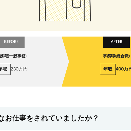
BEFORE
AFTER
務職(一般事務)
事務職(総合職)
230万円
400万
年収
年収
なお仕事をされていましたか？