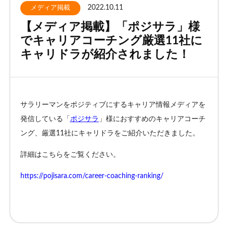
2022.10.11
メディア掲載
お客様相談窓口
【メディア掲載】「ポジサラ」様
でキャリアコーチング厳選11社に
キャリドラが紹介されました！
プライバシーポリシー
特定商取引法に基づく表記
キャリアチェンジ関連情報
サラリーマン
を
ポジティブ
にするキャリア情報メディアを
お問い合わせ
発信している「
ポジサラ
」様に
おすすめのキャリアコーチ
ング、厳選11社に
キャリドラをご紹介いただきました。
無料カウンセリング
詳細はこちらをご覧ください。
https://pojisara.com/career-coaching-ranking/