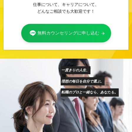
仕事について、キャリアについて、
どんなご相談でも大歓迎です！
無料カウンセリングに申し込む
arrow_forward
一度きりの人生、
理想の毎日を自分で選ぶ。
転職のプロと一緒なら、あなたも。