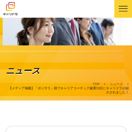
キャリドラについて
キャリドラの強み
ニュース
コース・カリキュラム
TOP
>
ニュース
>
受講生の声
【メディア掲載】「ポジサラ」様でキャリアコーチング厳選11社にキャリドラが紹
介されました！
よくある質問
ニュース