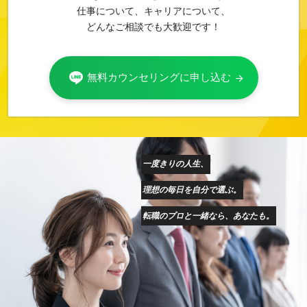
仕事について、キャリアについて、
どんなご相談でも大歓迎です！
無料カウンセリングに申し込む
arrow_forward
一度きりの人生、
理想の毎日を自分で選ぶ。
転職のプロと一緒なら、あなたも。