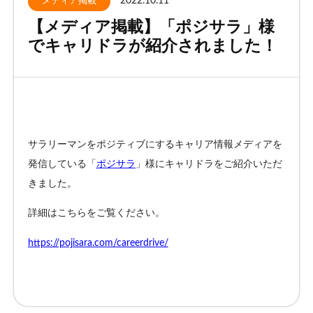
2022.10.11
メディア掲載
【メディア掲載】「ポジサラ」様
お客様相談窓口
でキャリドラが紹介されました！
プライバシーポリシー
特定商取引法に基づく表記
キャリアチェンジ関連情報
サラリーマン
を
ポジティブ
にするキャリア情報メディアを
お問い合わせ
発信している「
ポジサラ
」様にキャリドラをご紹介いただ
きました。
無料カウンセリング
詳細はこちらをご覧ください。
https://pojisara.com/careerdrive/