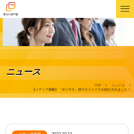
キャリドラについて
キャリドラの強み
ニュース
コース・カリキュラム
TOP
>
ニュース
>
受講生の声
【メディア掲載】「ポジサラ」様でキャリドラが紹介されました！
よくある質問
ニュース