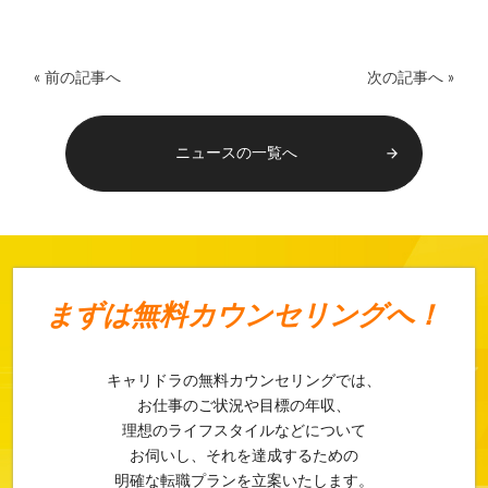
« 前の記事へ
次の記事へ »
ニュースの一覧へ
arrow_forward
まずは
無料カウンセリングへ！
キャリドラの無料カウンセリングでは、
お仕事のご状況や目標の年収、
理想のライフスタイルなどについて
お伺いし、それを達成するための
明確な転職プランを立案いたします。