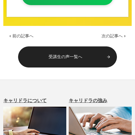
« 前の記事へ
次の記事へ »
受講生の声一覧へ
arrow_forward
キャリドラについて
キャリドラの強み