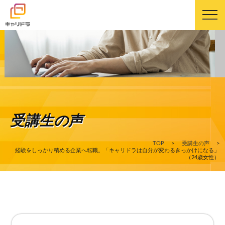
キャリドラについて
キャリドラの強み
受講生の声
コース・カリキュラム
TOP
>
受講生の声
>
受講生の声
経験をしっかり積める企業へ転職。「キャリドラは自分が変わるきっかけになる」
（24歳女性）
よくある質問
ニュース