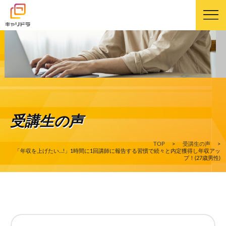
キャリドラについて
キャリドラの強み
受講生の声
コース・カリキュラム
TOP
>
受講生の声
>
受講生の声
「年収を上げたい…!」1時間に1回講師に報告する習慣で続々と内定獲得し年収アッ
プ！(27歳男性)
よくある質問
ニュース