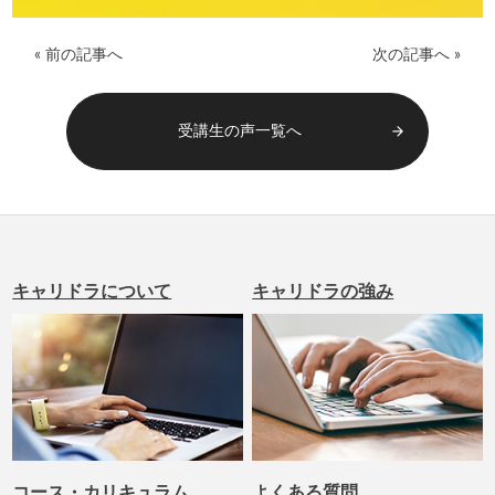
« 前の記事へ
次の記事へ »
受講生の声一覧へ
arrow_forward
キャリドラについて
キャリドラの強み
コース・カリキュラム
よくある質問