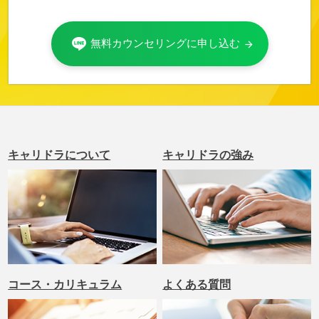
無料カウンセリングに申し込む
arrow_forward
キャリドラについて
キャリドラの強み
コース・カリキュラム
よくある質問