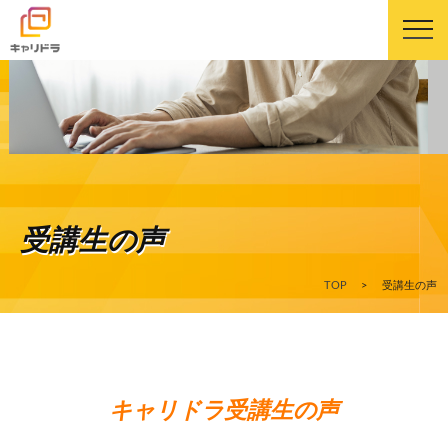
キャリドラについて
キャリドラの強み
受講生の声
コース・カリキュラム
TOP
>
受講生の声
受講生の声
よくある質問
キャリドラ受講生の声
ニュース