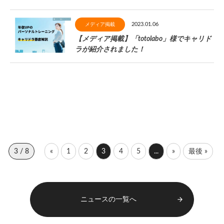
2023.01.06
メディア掲載
【メディア掲載】「totolabo」様でキャリド
ラが紹介されました！
3 / 8
«
1
2
3
4
5
...
»
最後 »
ニュースの一覧へ
arrow_forward