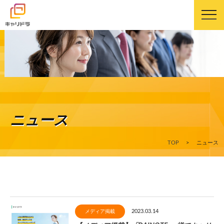
キャリドラについて
キャリドラの強み
ニュース
コース・カリキュラム
TOP
>
ニュース
受講生の声
よくある質問
2023.03.14
ニュース
メディア掲載