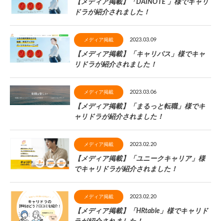
【メディア掲載】「DAINOTE 」様でキャリ
ドラが紹介されました！
お客様相談窓口
2023.03.09
メディア掲載
【メディア掲載】「キャリパス」様でキャ
プライバシーポリシー
特定商取引法に基づく表記
リドラが紹介されました！
キャリアチェンジ関連情報
2023.03.06
メディア掲載
【メディア掲載】「まるっと転職」様でキ
お問い合わせ
ャリドラが紹介されました！
無料カウンセリング
2023.02.20
メディア掲載
【メディア掲載】「ユニークキャリア」様
でキャリドラが紹介されました！
2023.02.20
メディア掲載
【メディア掲載】「HRtable」様でキャリド