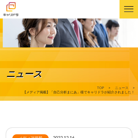
キャリドラについて
キャリドラの強み
ニュース
コース・カリキュラム
TOP
>
ニュース
>
受講生の声
【メディア掲載】「自己分析まにあ」様でキャリドラが紹介されました！
よくある質問
ニュース