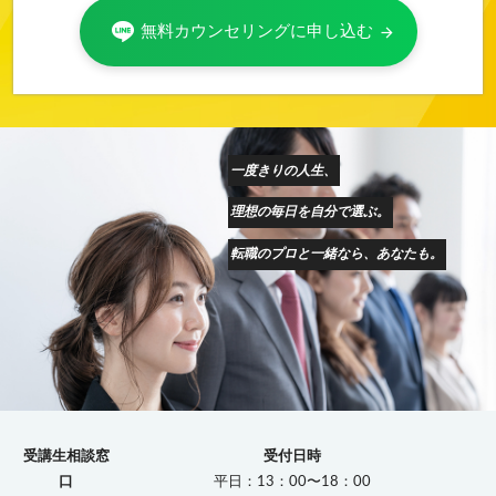
無料カウンセリングに申し込む
arrow_forward
一度きりの人生、
理想の毎日を自分で選ぶ。
転職のプロと一緒なら、あなたも。
受講生相談窓
受付日時
口
平日：13：00〜18：00