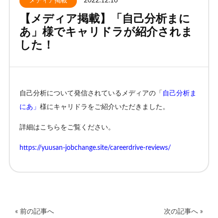
2022.12.16
メディア掲載
【メディア掲載】「自己分析まに
お客様相談窓口
あ」様でキャリドラが紹介されま
した！
プライバシーポリシー
特定商取引法に基づく表記
キャリアチェンジ関連情報
自己分析について発信されているメディアの「
自己分析ま
お問い合わせ
にあ
」
様に
キャリドラをご紹介いただきました。
詳細はこちらをご覧ください。
無料カウンセリング
https://yuusan-jobchange.site/careerdrive-reviews/
« 前の記事へ
次の記事へ »