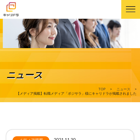
キャリドラについて
キャリドラの強み
ニュース
コース・カリキュラム
TOP
>
ニュース
>
受講生の声
【メディア掲載】転職メディア「ポジサラ」様にキャリドラが掲載されました
よくある質問
ニュース