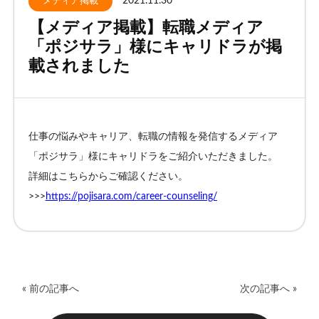
2021.11.30
メディア掲載
【メディア掲載】転職メディア
お客様相談窓口
「ポジサラ」様にキャリドラが掲
載されました
プライバシーポリシー
特定商取引法に基づく表記
キャリアチェンジ関連情報
仕事の悩みやキャリア、転職の情報を発信するメディア
お問い合わせ
「ポジサラ」様にキャリドラをご紹介いただきました。
詳細はこちらからご確認ください。
>>>
https://pojisara.com/career-counseling/
無料カウンセリング
« 前の記事へ
次の記事へ »