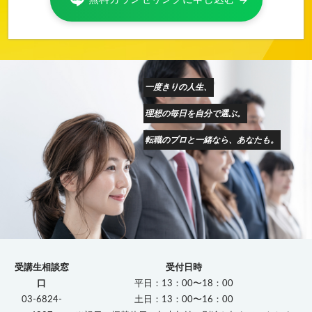
arrow_forward
一度きりの人生、
理想の毎日を自分で選ぶ。
転職のプロと一緒なら、あなたも。
受講生相談窓
受付日時
口
平日：13：00〜18：00
03-6824-
土日：13：00〜16：00