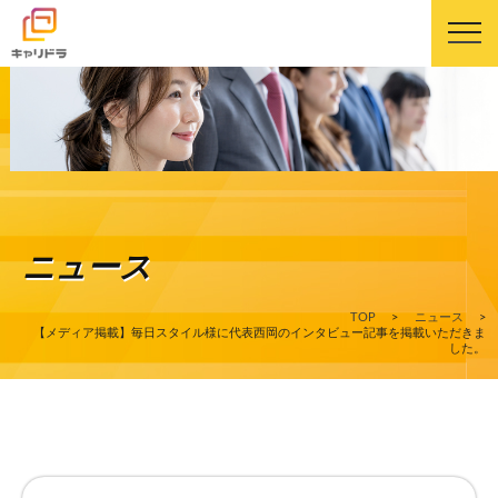
キャリドラについて
キャリドラの強み
ニュース
コース・カリキュラム
TOP
>
ニュース
>
受講生の声
【メディア掲載】毎日スタイル様に代表西岡のインタビュー記事を掲載いただきま
した。
よくある質問
ニュース