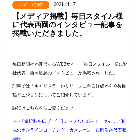
2021.11.17
メディア掲載
お客様相談窓口
【メディア掲載】毎日スタイル様
に代表西岡のインタビュー記事を
掲載いただきました。
プライバシーポリシー
特定商取引法に基づく表記
キャリアチェンジ関連情報
毎日新聞社が運営するWEBサイト「毎日スタイル」様に弊
お問い合わせ
社代表・西岡浩起のインタビューが掲載されました。
記事では「キャリドラ」のリリースに至る経緯から今後目
無料カウンセリング
指すビジョンについてご紹介しています。
詳細はこちらからご覧ください。
>>>
「
選択肢を広げ、年収アップもサポート キャリア形
成のオンラインコーチング カメレオン・西岡浩起代表取
締役
」