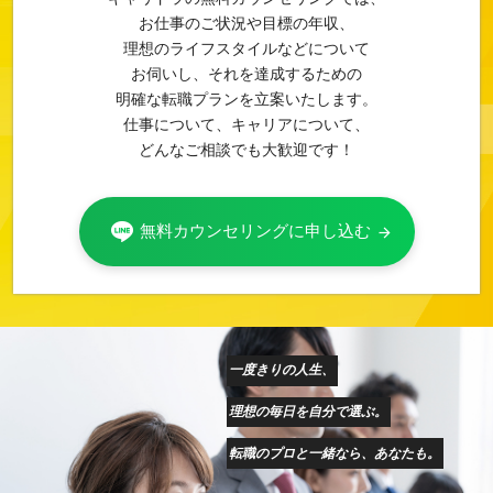
お仕事のご状況や目標の年収、
理想のライフスタイルなどについて
お伺いし、それを達成するための
明確な転職プランを立案いたします。
仕事について、キャリアについて、
どんなご相談でも大歓迎です！
無料カウンセリングに申し込む
arrow_forward
一度きりの人生、
理想の毎日を自分で選ぶ。
転職のプロと一緒なら、あなたも。